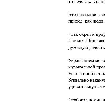
ти человек. Эта ц
Это наглядное св
приход, как люди
«Так окреп и при
Наталья Шипкова 
духовную радость
Украшением мероп
музыкальной проп
Евполкиной испол
буквально наканун
удивительную атм
Особого упоминан