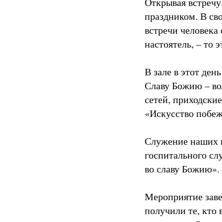
Открывая встречу
праздником. В св
встречи человека 
настоятель, – то 
В зале в этот ден
Славу Божию – во
сетей, приходски
«Искусство побеж
Служение наших п
госпитального сл
во славу Божию».
Мероприятие заве
получили те, кто 