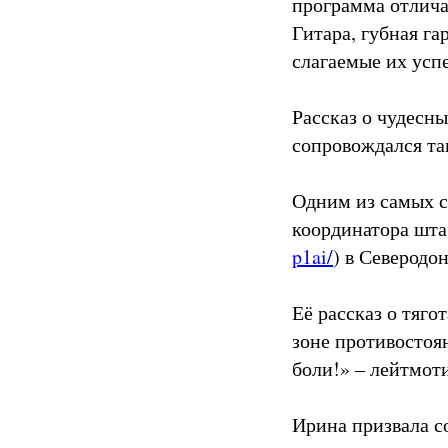
программа отлича
Гитара, губная га
слагаемые их успе
Рассказ о чудесны
сопровождался та
Одним из самых с
координатора шта
p1ai/
) в Северодо
Её рассказ о тяго
зоне противостоя
боли!» – лейтмоти
Ирина призвала с