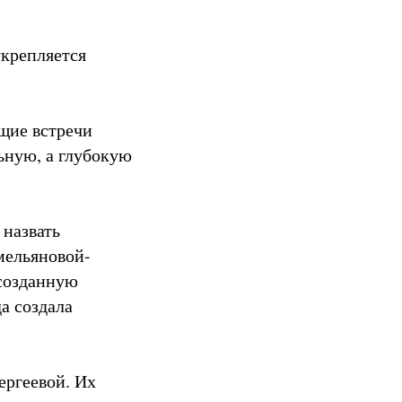
укрепляется
ущие встречи
ьную, а глубокую
назвать
мельяновой-
 созданную
а создала
ергеевой. Их