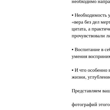
необходимо напра
• Необходимость 
«вера без дел мерт
цитата, а практич
прочувствовали л
• Воспитание в с
умения восприним
• И что особенно
жизни, углубление
Представляем ва
фотографий этого