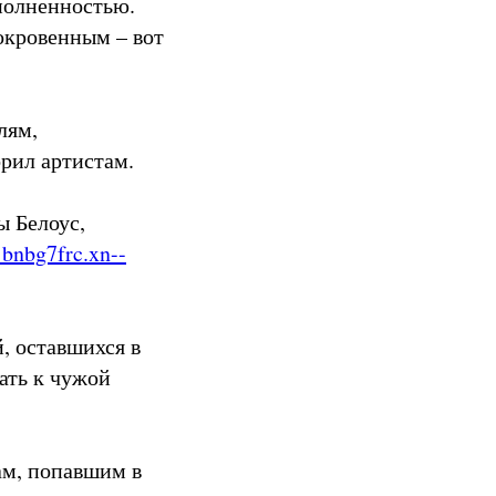
полненностью.
сокровенным – вот
лям,
рил артистам.
ы Белоус,
bnbg7frc.xn--
, оставшихся в
ать к чужой
ам, попавшим в