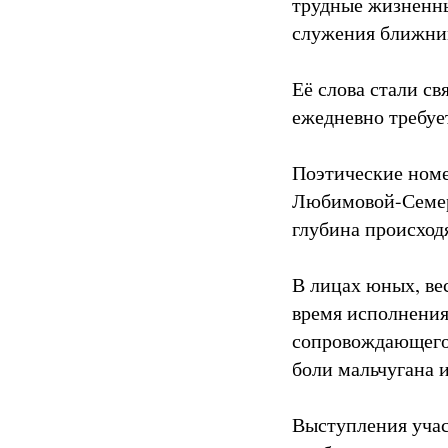
трудные жизненны
служения ближним
Её слова стали с
ежедневно требуе
Поэтические номе
Любимовой-Семерд
глубина происход
В лицах юных, ве
время исполнения
сопровождающего 
боли мальчугана 
Выступления учас