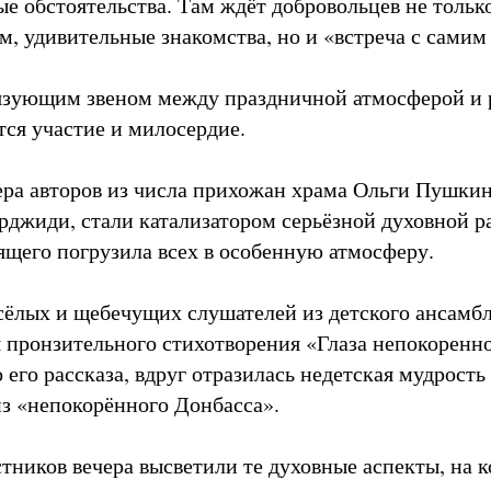
е обстоятельства. Там ждёт добровольцев не тольк
, удивительные знакомства, но и «встреча с самим
вязующим звеном между праздничной атмосферой и 
тся участие и милосердие.
ра авторов из числа прихожан храма Ольги Пушки
жиди, стали катализатором серьёзной духовной р
ящего погрузила всех в особенную атмосферу.
сёлых и щебечущих слушателей из детского ансамб
 пронзительного стихотворения «Глаза непокоренн
его рассказа, вдруг отразилась недетская мудрость
из «непокорённого Донбасса».
тников вечера высветили те духовные аспекты, на 