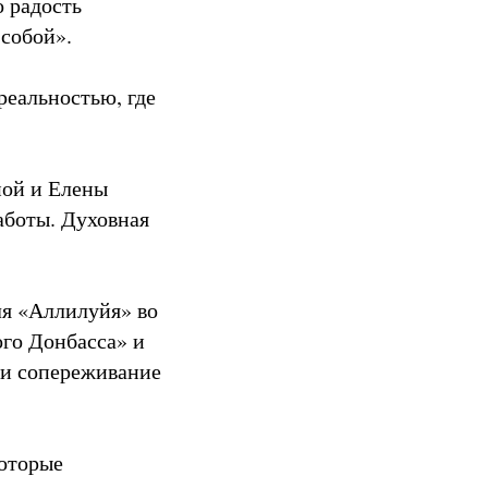
о радость
 собой».
реальностью, где
ной и Елены
аботы. Духовная
ля «Аллилуйя» во
ого Донбасса» и
 и сопереживание
которые