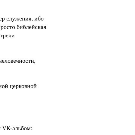
ер служения, ибо
 просто библейская
стречи
человечности,
нной церковной
ш VK-альбом: