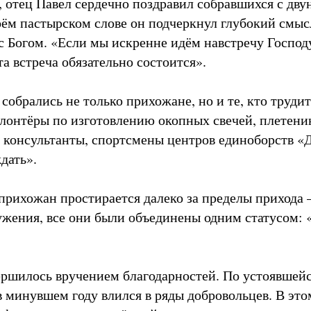
, отец Павел сердечно поздравил собравшихся с дв
оём пастырском слове он подчеркнул глубокий смыс
с Богом. «Если мы искренне идём навстречу Господ
эта встреча обязательно состоится».
ь собрались не только прихожане, но и те, кто трудит
лонтёры по изготовлению окопных свечей, плетен
е консультанты, спортсмены центров единоборств «
дать».
рихожан простирается далеко за пределы прихода 
ужения, все они были объединены одним статусом:
ршилось вручением благодарностей. По устоявшейс
в минувшем году влился в ряды добровольцев. В этом