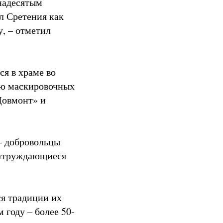
унадесятым
л Сретения как
у, – отметил
ся в храме во
ию маскировочных
Довмонт» и
– добровольцы
 «труждающиеся
я традиции их
 году – более 50-