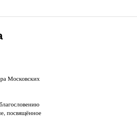
а
ора Московских
 благословению
ие, посвящённое