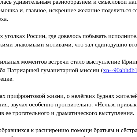
лась удивительным разнообразием и смысловой на
рмошка и, главное, искреннее желание поделиться 
ха.
х уголках России, где довелось побывать исполните
кими знакомыми мотивами, что зал единодушно вто
ильных моментов встречи стало выступление Ирин
ба Патриаршей гуманитарной миссии (
xn--90abhdb1
нецке.
тах прифронтовой жизни, о нелёгких буднях жителей
ния, звучал особенно пронзительно. «Нельзя привык
в ее трогательного и драматического выступления.
обравшихся к расширению помощи братьям и сёстр