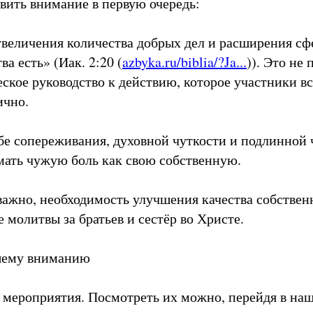
вить внимание в первую очередь:
увеличения количества добрых дел и расширения сф
ва есть» (Иак. 2:20 (
azbyka.ru/biblia/?Ja...
)). Это не
еское руководство к действию, которое участники в
ично.
ебе сопереживания, духовной чуткости и подлинной 
ать чужую боль как свою собственную.
 важно, необходимость улучшения качества собстве
 молитвы за братьев и сестёр во Христе.
шему вниманию
 мероприятия. Посмотреть их можно, перейдя в на