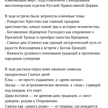
миссионерским отделом Русской Православной Церкви.
В ходе встречи были затронуты ключевые темы:
- Рождество Христово как главный праздник
христианства, начало новой эры в истории человечества;
- Богоявление (Крещение Господне) как откровение о
Пресвятой Троице и прообраз таинства Крещения;
- Святые дни (Святки) как единый литургический путь от
радости Воплощения к встрече с Богом-Троицей;
- Важность духовного понимания традиций в противовес
народным суевериям.
В ходе рассказа перед нами оживали символы
праздничных Святых дней:
Ёлка — не просто украшение, а «древо жизни».
Звезда — не астрономическое явление, а «знак», горящий
над каждым, кто ищет.
Дары волхвов — не древняя дань традиции, а «жест
доверия» разума к Откровению.
Святки как «дорога души» — от пещеры, где рождается