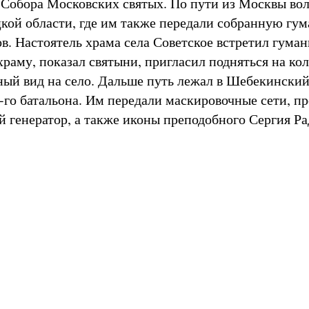
 Собора Московских святых. По пути из Москвы вол
цкой области, где им также передали собранную гу
в. Настоятель храма села Советское встретил гума
храму, показал святыни, пригласил подняться на ко
ный вид на село. Дальше путь лежал в Шебекинский
1-го батальона. Им передали маскировочные сети, п
 генератор, а также иконы преподобного Сергия Р