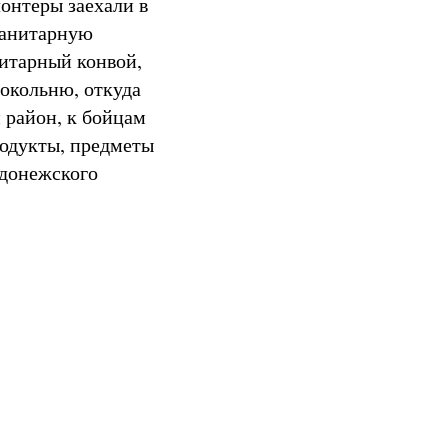
онтеры заехали в
манитарную
нитарный конвой,
локольню, откуда
 район, к бойцам
родукты, предметы
адонежского