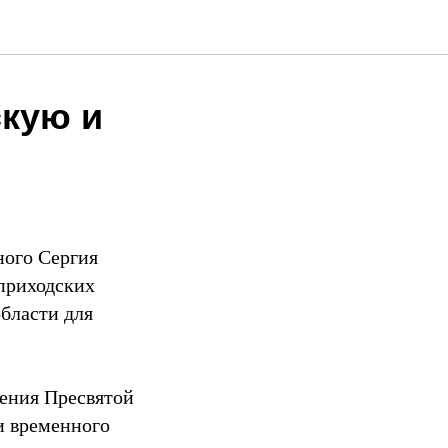
скую и
ного Сергия
 приходских
бласти для
ения Пресвятой
ти временного