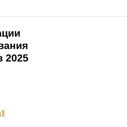
ации
вания
 2025