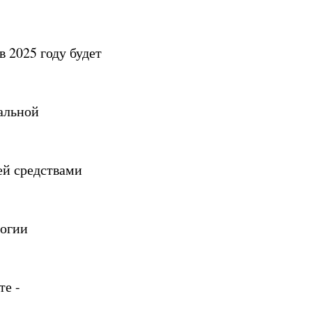
 2025 году будет
альной
ей средствами
логии
те -