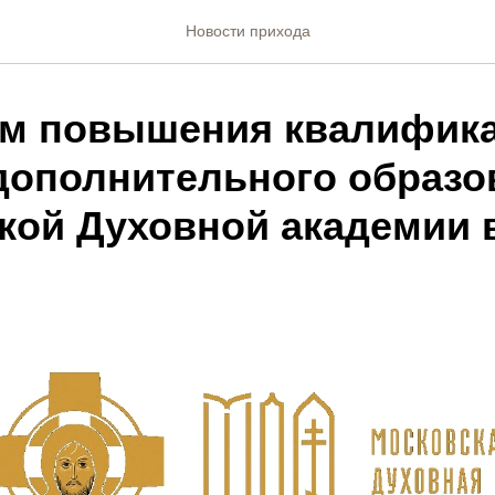
Новости прихода
м повышения квалифик
дополнительного образо
кой Духовной академии в